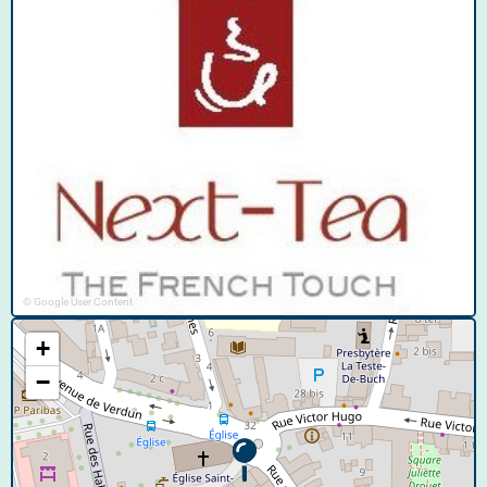
© Google User Content
+
−