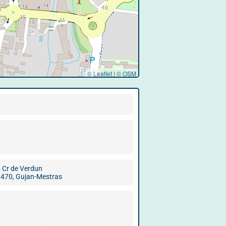
© Leaflet
|
©
OSM
 Cr de Verdun
470, Gujan-Mestras