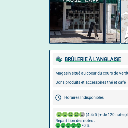
© Google User Content
BRÛLERIE À L'ANGLAISE
Magasin situé au coeur du cours de Verd
Bons produits et accessoires thé et café
Horaires Indisponibles
(4.4/5 | + de 120 notes)
Répartition des notes :
70 %