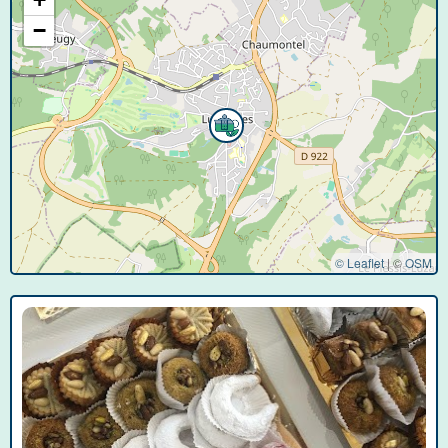
−
© Leaflet
|
©
OSM