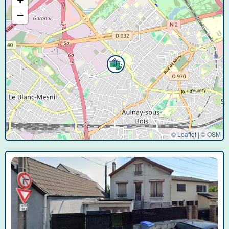
−
© Leaflet
|
©
OSM