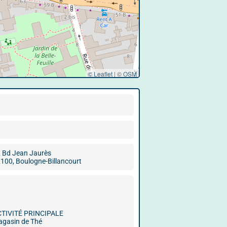
© Leaflet
|
©
OSM
 Bd Jean Jaurès
100, Boulogne-Billancourt
CTIVITÉ PRINCIPALE
gasin de Thé