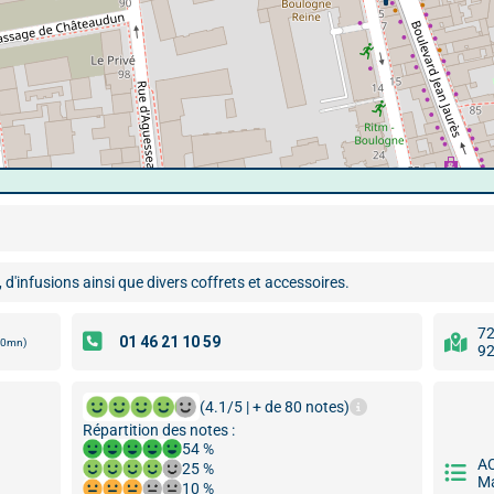
 d'infusions ainsi que divers coffrets et accessoires.
72
00mn)
92
(4.1/5 | + de 80 notes)
Répartition des notes :
54 %
A
25 %
Ma
10 %