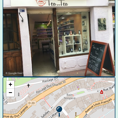
© Google User Content
+
−