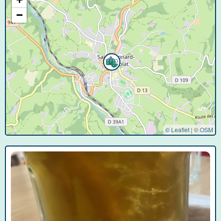
−
© Leaflet
|
©
OSM