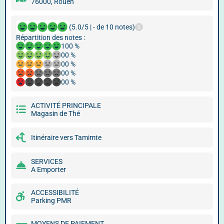
76000, Rouen
(5.0/5 | - de 10 notes)
Répartition des notes :
100 %
00 %
00 %
00 %
00 %
ACTIVITÉ PRINCIPALE
Magasin de Thé
Itinéraire vers Tamimte
SERVICES
A Emporter
ACCESSIBILITÉ
Parking PMR
MOYENS DE PAIEMENT