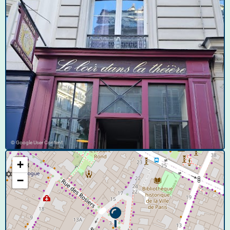
© Google User Content
+
−