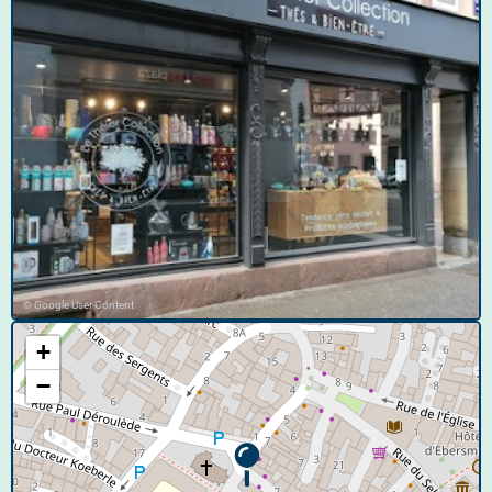
© Google User Content
+
−