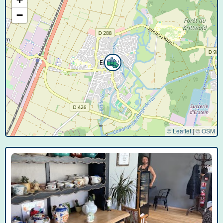
−
© Leaflet
|
©
OSM