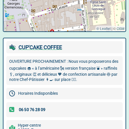
© Leaflet
|
©
OSM
CUP'CAKE COFFEE
OUVERTURE PROCHAINEMENT : Nous vous proposerons des
cupcakes 🧁 « à l’américaine 🗽 version française ⛲ » raffinés
🥄, originaux 👏 et délicieux 🧡 de confection artisanale 🍥 par
notre Chef-Pâtissier 👨‍🍳 sur place 💁‍♂️.
Horaires Indisponibles
Hyper-centre