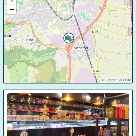
−
© Leaflet
|
©
OSM