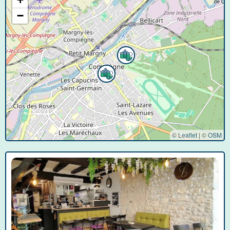
−
© Leaflet
|
©
OSM