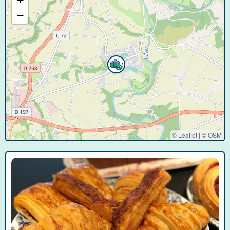
−
© Leaflet
|
©
OSM