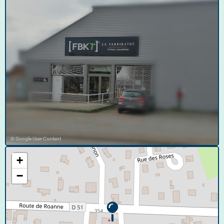
© Google User Content
+
−