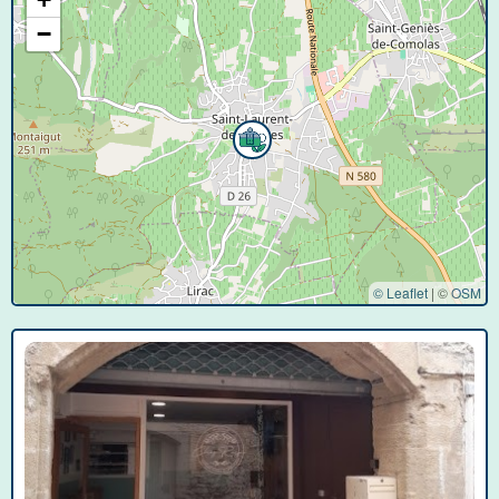
−
© Leaflet
|
©
OSM