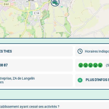
ES THES
Horaires Indisp
(5
treprise, ZA de Langelin
PLUS D'INFOS
ern
ablissement ayant cessé ses activités ?