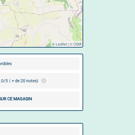
© Leaflet
|
©
OSM
onibles
.0/5
|
+ de 20 notes)
 SUR CE MAGASIN