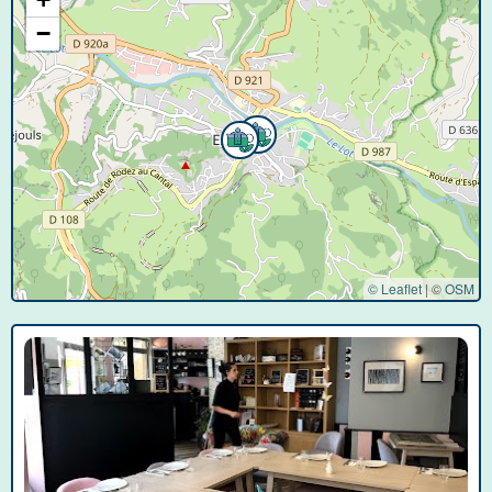
−
© Leaflet
|
©
OSM