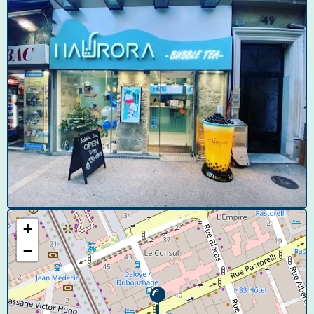
© Google User Content
+
−