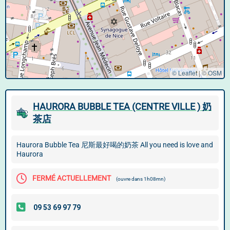
© Leaflet
|
©
OSM
HAURORA BUBBLE TEA (CENTRE VILLE ) 奶
茶店
Haurora Bubble Tea 尼斯最好喝的奶茶 All you need is love and
Haurora
FERMÉ ACTUELLEMENT
(ouvre dans 1h08mn)